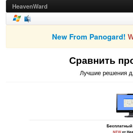
HeavenWard
New From Panogard!
W
Сравнить пр
Лучшие решения д
Бесплатный
NEW
от He